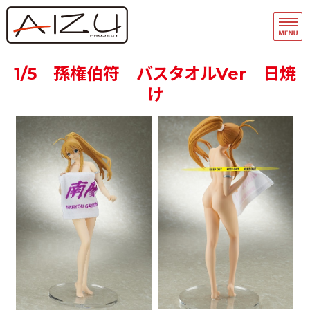
フィギュア・模型関連商品の企画・
品
ホーム
1/5 孫権伯符 バスタオルVer 日焼
け
フィギュアモデル完成品
フィギュアモデルキット
A-Team
マスキングテープ