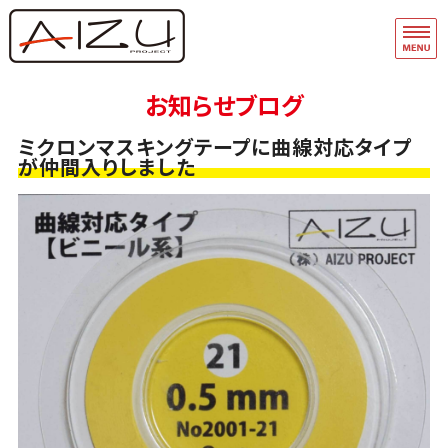
フィギュア・模型関連商品の企画・
品
ホーム
お知らせブログ
フィギュアモデル完成品
ミクロンマスキングテープに曲線対応タイプ
が仲間入りしました
フィギュアモデルキット
A-Team
マスキングテープ