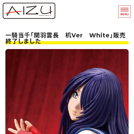
フィギュア・模型関連商品の企画・
品
ホーム
一騎当千「関羽雲長 机Ver White」販売
終了しました
フィギュアモデル完成品
フィギュアモデルキット
A-Team
マスキングテープ