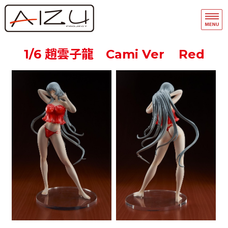
フィギュア・模型関連商品の企画・
品
ホーム
1/6 趙雲子龍 Cami Ver Red
フィギュアモデル完成品
フィギュアモデルキット
A-Team
マスキングテープ