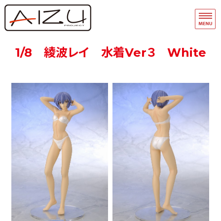
フィギュア・模型関連商品の企画・
品
ホーム
1/8 綾波レイ 水着Ver３ White
フィギュアモデル完成品
フィギュアモデルキット
A-Team
マスキングテープ