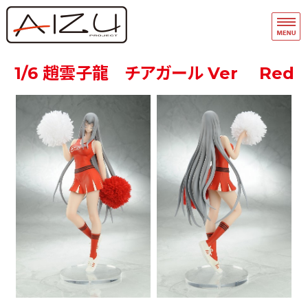
フィギュア・模型関連商品の企画・
品
ホーム
1/6 趙雲子龍 チアガール Ver Red
フィギュアモデル完成品
フィギュアモデルキット
A-Team
マスキングテープ