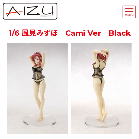
フィギュア・模型関連商品の企画・
品
ホーム
1/6 風見みずほ Cami Ver Black
フィギュアモデル完成品
フィギュアモデルキット
A-Team
マスキングテープ