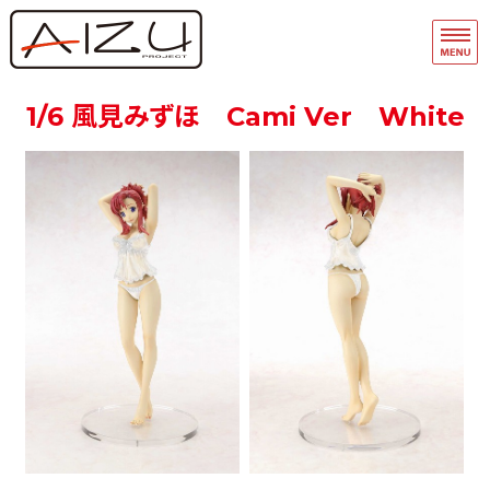
フィギュア・模型関連商品の企画・
品
ホーム
1/6 風見みずほ Cami Ver White
フィギュアモデル完成品
フィギュアモデルキット
A-Team
マスキングテープ