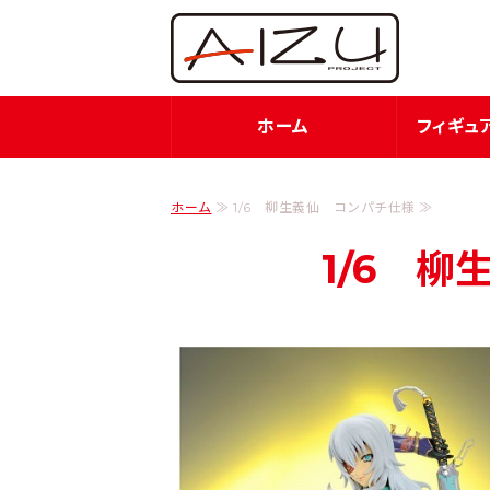
フィ
ホーム
フィギュ
ホーム
≫ 1/6 柳生義仙 コンパチ仕様 ≫
1/6 