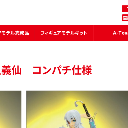
ギュア・模型関連商品の企画・製造
アモデル完成品
フィギュアモデルキット
A-Te
柳生義仙 コンパチ仕様