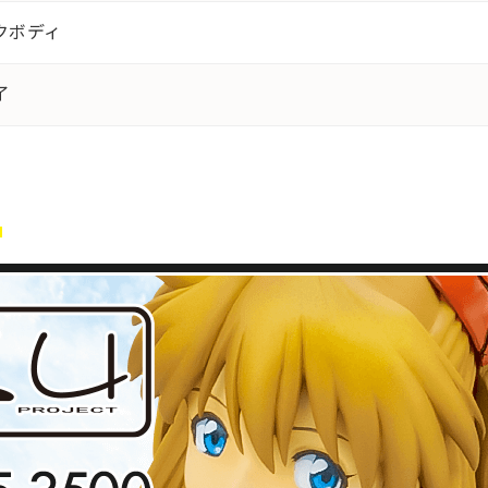
クボディ
了
ら