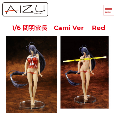
フィギュア・模型関連商品の企画・
品
ホーム
1/6 関羽雲長 Cami Ver Red
フィギュアモデル完成品
フィギュアモデルキット
A-Team
マスキングテープ