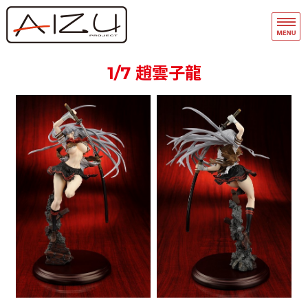
フィギュア・模型関連商品の企画・
品
ホーム
1/7 趙雲子龍
フィギュアモデル完成品
フィギュアモデルキット
A-Team
マスキングテープ