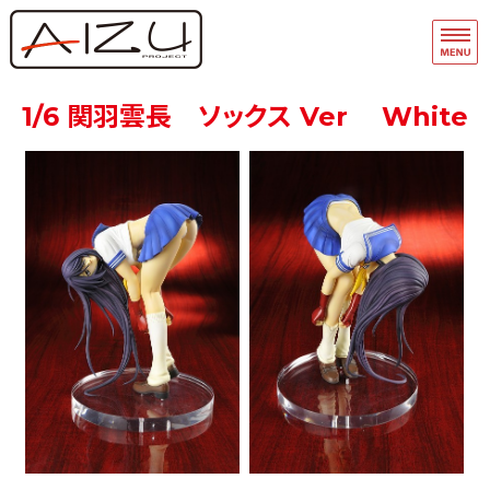
フィギュア・模型関連商品の企画・
品
ホーム
1/6 関羽雲長 ソックス Ver White
フィギュアモデル完成品
フィギュアモデルキット
A-Team
マスキングテープ