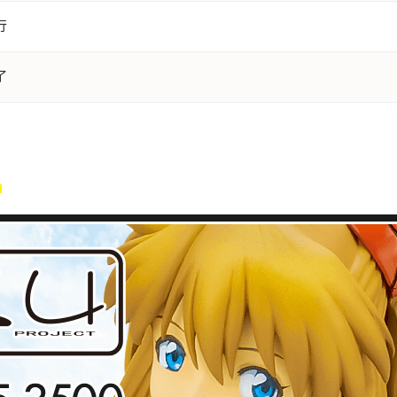
行
了
ら