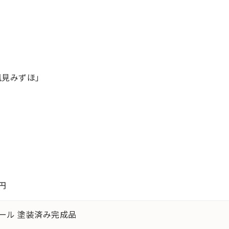
風見みずほ」
0円
ケール 塗装済み完成品