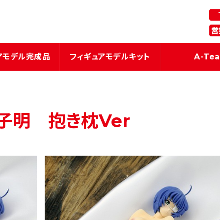
ギュア・模型関連商品の企画・製造
アモデル完成品
フィギュアモデルキット
A-Te
呂蒙子明 抱き枕Ver