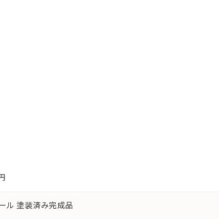
r
0円
ケール 塗装済み完成品