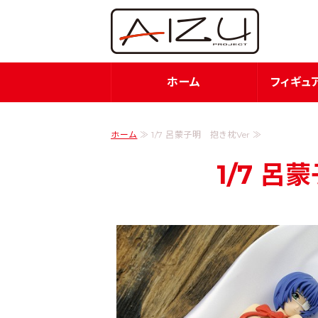
フィ
ホーム
フィギュ
ホーム
≫ 1/7 呂蒙子明 抱き枕Ver ≫
1/7 