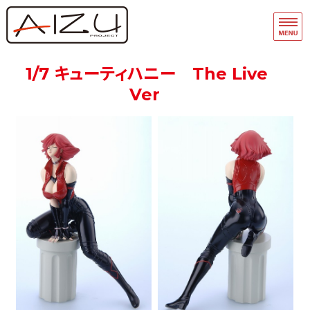
フィギュア・模型関連商品の企画・
品
ホーム
1/7 キューティハニー The Live
Ver
フィギュアモデル完成品
フィギュアモデルキット
A-Team
マスキングテープ