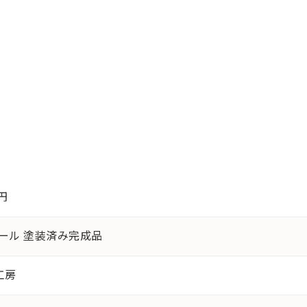
0円
ケール 塗装済み完成品
工房