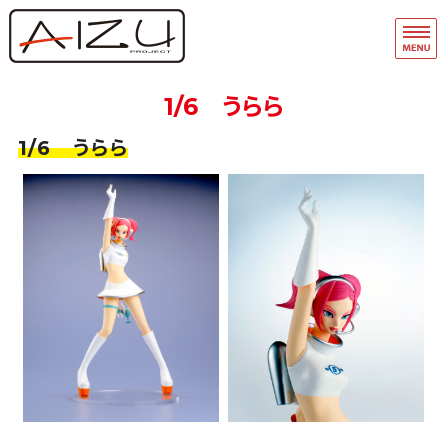
フィギュア・模型関連商品の企画・
品
ホーム
1/6 うらら
フィギュアモデル完成品
1/6 うらら
フィギュアモデルキット
A-Team
マスキングテープ